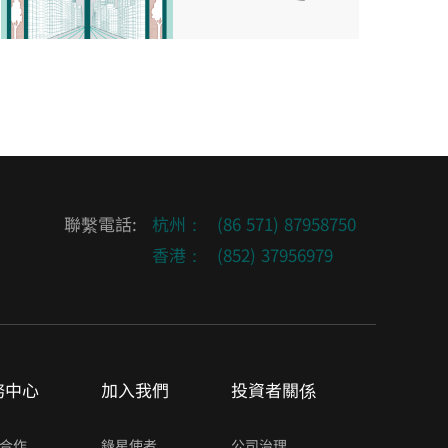
聯繫電話:
杭州：
(86 571) 87958750
香港：
(852) 37956979
務中心
加入我們
投資者關係
合作
錄星使者
公司治理